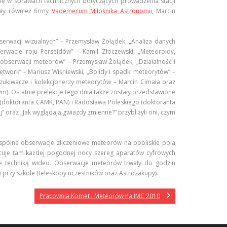
ię w sprawach technicznych dotyczących prowadzenia stacji
ły również firmy
Vademecum Miłośnika Astronomii
, Marcin
rwacji wizualnych” – Przemysław Żołądek, „Analiza danych
serwacje roju Perseidów” – Kamil Złoczewski, „Meteoroidy,
 obserwacji meteorów” – Przemysław Żołądek, „Działalność i
Network” – Mariusz Wiśniewski, „Bolidy i spadki meteorytów” –
zukiwacze i kolekcjonerzy meteorytów – Marcin Cimała oraz
). Ostatnie prelekcje tego dnia także zostały przedstawione
(doktoranta CAMK, PAN) i Radosława Poleskiego (doktoranta
 oraz „Jak wyglądają gwiazdy zmienne?” przybliżyli oni, czym
spólne obserwacje zliczeniowe meteorów na pobliskie pola
cuje tam każdej pogodnej nocy szereg aparatów cyfrowych
we techniką wideo. Obserwacje meteorów trwały do godzin
rzy szkole (teleskopy uczestników oraz Astrozakupy).
Pracownia Komet i Meteorów na IMC 2010