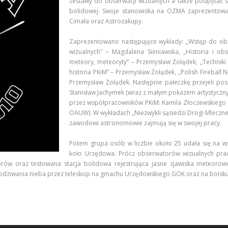
zestawy do obserwacji wizualnych a także podpytać s
bolidowej. Swoje stanowiska na OZMA zaprezentowa
Cimała oraz Astrozakupy.
Zaprezentowano następujące wykłady: „Wstęp do obse
wizualnych” – Magdalena Sieniawska, „Historia i ob
meteory, meteoryty” – Przemysław Żołądek, „Techniki
historia PKiM” – Przemysław Żołądek, „Polish Fireball 
Przemysław Żołądek. Następnie pałeczkę przejeli pos
Stanisław Jachymek (wraz z małym pokazem artystycznym
przez współpracowników PKiM: Kamila Złoczewskiego 
OAUW). W wykładach „Niezwykli sąsiedzi Drogi Mlecznej”
zawodowi astronomowie zajmują się w swojej pracy.
Potem grupa osób w liczbie około 25 udała się na w
koło Urzędowa. Prócz obserwatorów wizualnych pra
orów oraz testowana stacja bolidowa rejestrująca jasne zjawiska meteoro
dziwania nieba przez teleskop na gmachu Urzędowskiego GOK oraz na boisku p