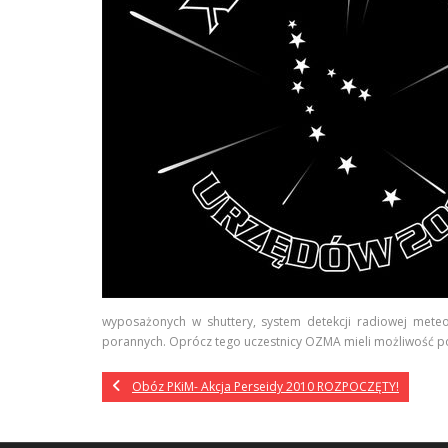
wyposażonych w shuttery, system detekcji radiowej mete
porannych. Oprócz tego uczestnicy OZMA mieli możliwość po
Obóz PKiM- Akcja Perseidy 2010 ROZPOCZĘTY!