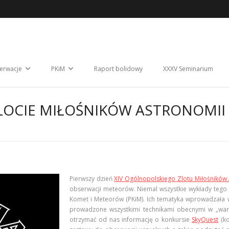
erwacje
PKiM
Raport bolidowy
XXXV Seminarium
LOCIE MIŁOŚNIKÓW ASTRONOMII
Pierwszy dzień
XIV Ogólnopolskiego Zlotu Miłośników
obserwacji meteorów. Niemal wszystkie wykłady tego
Komet i Meteorów (PKiM). Ich tematyka wprowadzała 
prowadzone wszystkimi technikami obecnymi w „war
otrzymać od nas informację o konkursie
SkyQuest
(ko