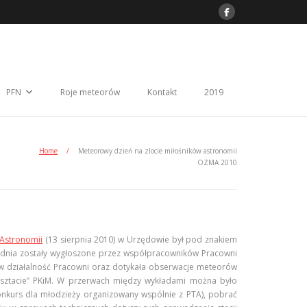
PFN
Roje meteorów
Kontakt
2019
Home
/
Meteorowy dzień na zlocie miłośników astronomii
OZMA 2010
 Astronomii
(13 sierpnia 2010) w Urzędowie był pod znakiem
 dnia zostały wygłoszone przez współpracowników Pracowni
w działalność Pracowni oraz dotykała obserwacje meteorów
sztacie” PKiM. W przerwach między wykładami można było
nkurs dla młodzieży organizowany wspólnie z PTA), pobrać