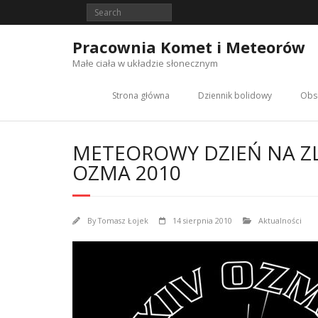
Skip
to
content
Pracownia Komet i Meteorów
Małe ciała w układzie słonecznym
Strona główna
Dziennik bolidowy
Obs
METEOROWY DZIEŃ NA Z
OZMA 2010
By
Tomasz Łojek
14 sierpnia 2010
Aktualności