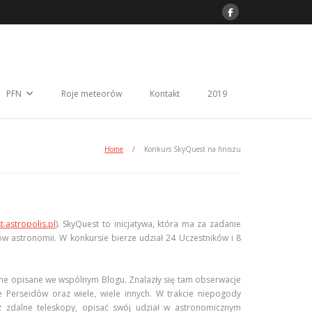
PFN
Roje meteorów
Kontakt
2019
Home
/
Konkurs SkyQuest na finiszu
t.astropolis.pl
). SkyQuest to inicjatywa, która ma za zadanie
astronomii. W konkursie bierze udział 24 Uczestników i 8
one opisane we wspólnym Blogu. Znalazły się tam obserwacje
je Perseidów oraz wiele, wiele innych. W trakcie niepogody
z zdalne teleskopy, opisać swój udział w astronomicznym