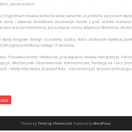
ekcie „social-science”.
po 3 tygodniach trwania konkursu widać wyraźnie, że podniósł się poziom wpi
e opisy i wykonać dodatkowe obserwacje. Każda z prac została oceniona 
rzone w liczne komentarze. Jury konkursu ocenia aktywność Mentorów, dla kt
e wpisy blogowe danego Uczestnika. Osoba, która zdobędzie najwięcej pun
zstrzygnięcie konkursu nastąpi 15 września.
ne i Pracownia Komet i Meteorów, przy wsparciu serwisu Astropolis.pl. Patron
kopy.pl, Młodzieżowe Obserwatorium Astronomiczne, Fundacja na rzecz pro
rych – Wielki Atlas Nieba, Krzysztof Kida – Astronomica.pl. Sponsor technologic
macje
Theme by
Think Up Themes Ltd
. Powered by
WordPress
.