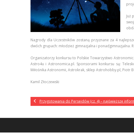
proj
Już 
swoj
obda
Nagrody dla Uczestników zostaną przyznane za 4 najlepsz
dwóch grupach: młodzież gimnazjalna i ponadgimnazjalna. Ro
Organizatorzy konkursu to Polskie Towarzystwo Astronomicz
Astro4u i Astronomica.pl. Sponsorami konkursu są: Teles
Miłośnika Astronomii, Astrokrak, sklep Astrohobby.pl, Piotr B
Kamil Złoczewski
Przygotowania do Perseidów (cz. 4) – najświeższe infor