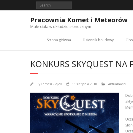
Skip
to
content
Pracownia Komet i Meteorów
Małe ciała w układzie słonecznym
Strona główna
Dziennik bolidowy
Obs
KONKURS SKYQUEST NA F
By
Tomasz Łojek
11 sierpnia 2010
Aktualności
Dobi
akty
Ment
Ucze
Słoń
Ucze