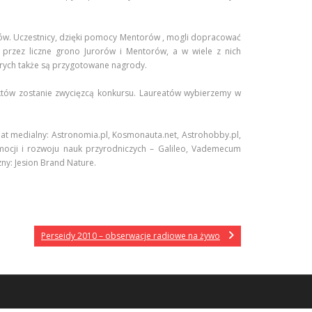
sów. Uczestnicy, dzięki pomocy Mentorów , mogli dopracować
przez liczne grono Jurorów i Mentorów, a w wiele z nich
órych także są przygotowane nagrody.
któw zostanie zwycięzcą konkursu. Laureatów wybierzemy w
at medialny: Astronomia.pl, Kosmonauta.net, Astrohobby.pl,
mocji i rozwoju nauk przyrodniczych – Galileo, Vademecum
zny: Jesion Brand Nature.
Perseidy 2010 – obserwacje radiowe na żywo