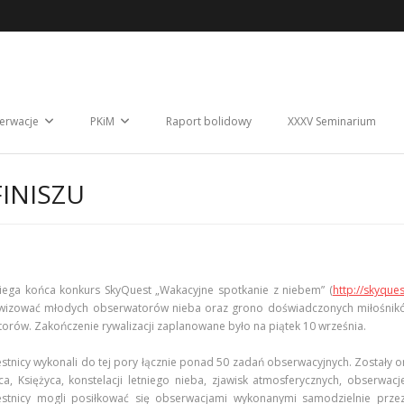
erwacje
PKiM
Raport bolidowy
XXXV Seminarium
INISZU
ega końca konkurs SkyQuest „Wakacyjne spotkanie z niebem” (
http://skyques
wizować młodych obserwatorów nieba oraz grono doświadczonych miłośników 
orów. Zakończenie rywalizacji zaplanowane było na piątek 10 września.
stnicy wykonali do tej pory łącznie ponad 50 zadań obserwacyjnych. Zostały 
ca, Księżyca, konstelacji letniego nieba, zjawisk atmosferycznych, obserwac
stnicy mogli posiłkować się obserwacjami wykonanymi samodzielnie prze