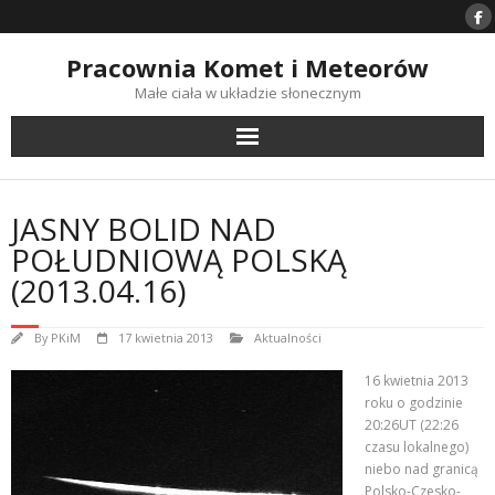
Skip
to
content
Pracownia Komet i Meteorów
Małe ciała w układzie słonecznym
JASNY BOLID NAD
POŁUDNIOWĄ POLSKĄ
(2013.04.16)
By
PKiM
17 kwietnia 2013
Aktualności
16 kwietnia 2013
roku o godzinie
20:26UT (22:26
czasu lokalnego)
niebo nad granicą
Polsko-Czesko-