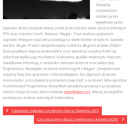
Słowacką
rozświetlone
zostało przez
wyjątkowo jasne
zjawisko. Bolid zarejestrowany został przez bardzo wiele stacji bolidowych
PFN oraz z terenu Czech, Słowacji i Węgier. Trwa analiza uzyskanych
zapisów. Wstępne szacunki pozwalają na stwierdzenie że było to zjawisko
bardzo długie. Przelot zarejestrowany został na długości prawie 250km!
Duża prędkość wejścia w atmosferę oraz wysokość na jakiej bolid się
zakończył wykluczają możliwość znalezienia spadku meteorytu. Naoczni
świadkowie informują o niebiesko-zielonym kolorze oraz widocznej
fragmentacji. Niezwykłe szczęście miał fotograf z Węgier. Zarejestrował
ostatnią fazę lotu aparatem z teleobiektywem. Na zdjęciach dostrzec
można kolor, pozostawiony pomarańczowy ślad, a na koniec kilka wyraźnie
rozdzielonych fragmentów. Wszystkich świadków prosimy o przesyłanie
swoich relacji na nasz adres mailowy
pkim@pkim.org
. Więcej szczegółów
podamy po analizie zebranych materiałów.
Ciekawsze zjawiska z przełomu marca i kwietnia 2013
Czy zobaczymy deszcz meteorów z komety ISON?