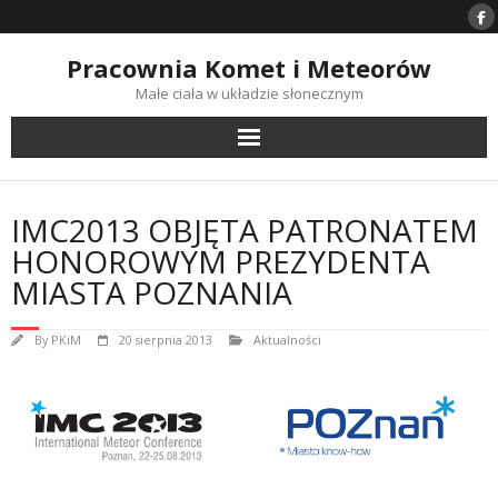
Skip
to
content
Pracownia Komet i Meteorów
Małe ciała w układzie słonecznym
IMC2013 OBJĘTA PATRONATEM
HONOROWYM PREZYDENTA
MIASTA POZNANIA
By
PKiM
20 sierpnia 2013
Aktualności