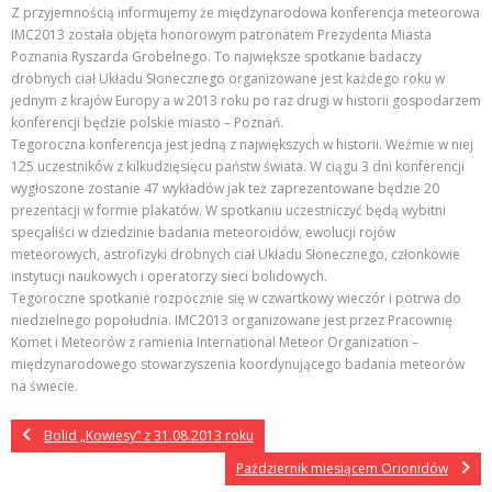
Z przyjemnością informujemy że międzynarodowa konferencja meteorowa
IMC2013 została objęta honorowym patronatem Prezydenta Miasta
Poznania Ryszarda Grobelnego. To największe spotkanie badaczy
drobnych ciał Układu Słonecznego organizowane jest każdego roku w
jednym z krajów Europy a w 2013 roku po raz drugi w historii gospodarzem
konferencji będzie polskie miasto – Poznań.
Tegoroczna konferencja jest jedną z największych w historii. Weźmie w niej
125 uczestników z kilkudzięsięcu państw świata. W ciągu 3 dni konferencji
wygłoszone zostanie 47 wykładów jak też zaprezentowane będzie 20
prezentacji w formie plakatów. W spotkaniu uczestniczyć będą wybitni
specjaliści w dziedzinie badania meteoroidów, ewolucji rojów
meteorowych, astrofizyki drobnych ciał Układu Słonecznego, członkowie
instytucji naukowych i operatorzy sieci bolidowych.
Tegoroczne spotkanie rozpocznie się w czwartkowy wieczór i potrwa do
niedzielnego popołudnia. IMC2013 organizowane jest przez Pracownię
Komet i Meteorów z ramienia International Meteor Organization –
międzynarodowego stowarzyszenia koordynującego badania meteorów
na świecie.
Bolid „Kowiesy” z 31.08.2013 roku
Październik miesiącem Orionidów