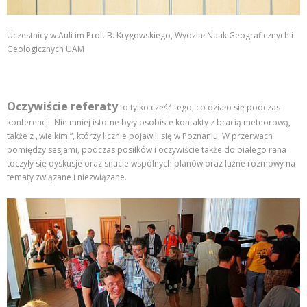
Uczestnicy w Auli im Prof. B. Krygowskiego, Wydział Nauk Geograficznych i
Geologicznych UAM
Oczywiście referaty
to tylko część tego, co działo się podczas
konferencji. Nie mniej istotne były osobiste kontakty z bracią meteorową,
także z „wielkimi”, którzy licznie pojawili się w Poznaniu. W przerwach
pomiędzy sesjami, podczas posiłków i oczywiście także do białego rana
toczyły się dyskusje oraz snucie wspólnych planów oraz luźne rozmowy na
tematy związane i niezwiązane.