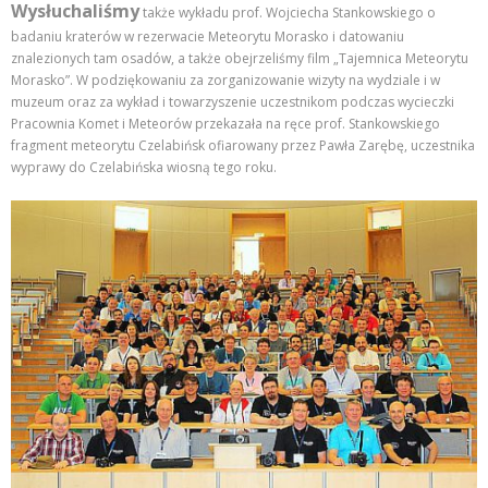
Wysłuchaliśmy
także wykładu prof. Wojciecha Stankowskiego o
badaniu kraterów w rezerwacie Meteorytu Morasko i datowaniu
znalezionych tam osadów, a także obejrzeliśmy film „Tajemnica Meteorytu
Morasko”. W podziękowaniu za zorganizowanie wizyty na wydziale i w
muzeum oraz za wykład i towarzyszenie uczestnikom podczas wycieczki
Pracownia Komet i Meteorów przekazała na ręce prof. Stankowskiego
fragment meteorytu Czelabińsk ofiarowany przez Pawła Zarębę, uczestnika
wyprawy do Czelabińska wiosną tego roku.