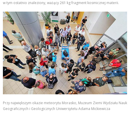
w tym ostatnio znaleziony, ważący 261 kg fragment kosmicznej materii.
Przy największym okazie meteorytu Morasko, Muzeum Ziemi Wydziału Nauk
Geograficznych i Geologicznych Uniwersytetu Adama Mickiewicza