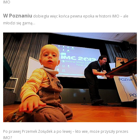
IMO
W Poznaniu
dobiegła więc końca pewna epoka w historii IMO – ale
młodzi się garną…
Po prawej Przemek Żołądek a po lewej – kto wie, może przyszły prezes
IMO?