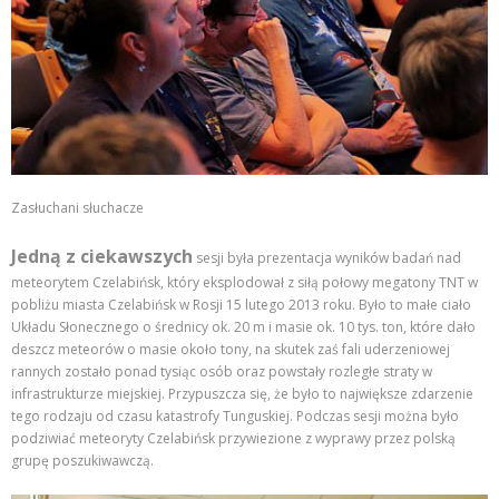
Zasłuchani słuchacze
Jedną z ciekawszych
sesji była prezentacja wyników badań nad
meteorytem Czelabińsk, który eksplodował z siłą połowy megatony TNT w
pobliżu miasta Czelabińsk w Rosji 15 lutego 2013 roku. Było to małe ciało
Układu Słonecznego o średnicy ok. 20 m i masie ok. 10 tys. ton, które dało
deszcz meteorów o masie około tony, na skutek zaś fali uderzeniowej
rannych zostało ponad tysiąc osób oraz powstały rozległe straty w
infrastrukturze miejskiej. Przypuszcza się, że było to największe zdarzenie
tego rodzaju od czasu katastrofy Tunguskiej. Podczas sesji można było
podziwiać meteoryty Czelabińsk przywiezione z wyprawy przez polską
grupę poszukiwawczą.