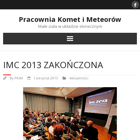
Skip
to
content
Pracownia Komet i Meteorów
Małe ciała w układzie słonecznym
IMC 2013 ZAKOŃCZONA
By
PKiM
1 sierpnia 2013
Aktualności