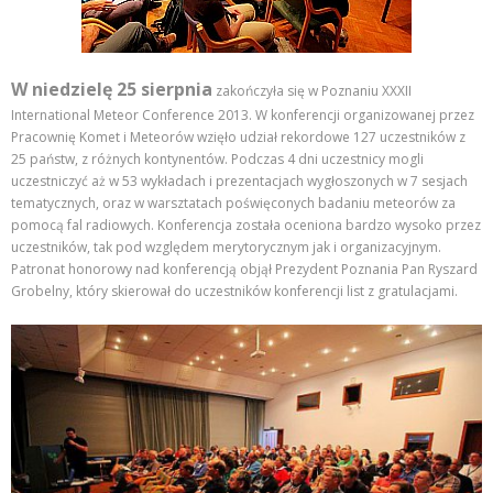
W niedzielę 25 sierpnia
zakończyła się w Poznaniu XXXII
International Meteor Conference 2013. W konferencji organizowanej przez
Pracownię Komet i Meteorów wzięło udział rekordowe 127 uczestników z
25 państw, z różnych kontynentów. Podczas 4 dni uczestnicy mogli
uczestniczyć aż w 53 wykładach i prezentacjach wygłoszonych w 7 sesjach
tematycznych, oraz w warsztatach poświęconych badaniu meteorów za
pomocą fal radiowych. Konferencja została oceniona bardzo wysoko przez
uczestników, tak pod względem merytorycznym jak i organizacyjnym.
Patronat honorowy nad konferencją objął Prezydent Poznania Pan Ryszard
Grobelny, który skierował do uczestników konferencji list z gratulacjami.