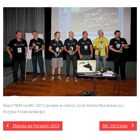
Ekipa PKiM na IMC 2013 (prawie w całości, brak Maćka Myszkiewicza i
Krzyśka Polakowskiego)
Zbliżają się Perseidy '2013
IMC 2013 plan