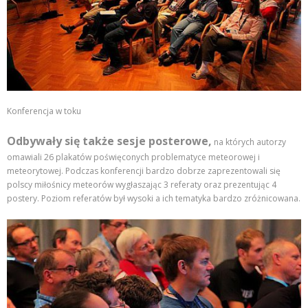
Konferencja w toku
Odbywały się także sesje posterowe,
na których autorzy
omawiali 26 plakatów poświęconych problematyce meteorowej i
meteorytowej. Podczas konferencji bardzo dobrze zaprezentowali się
polscy miłośnicy meteorów wygłaszając 3 referaty oraz prezentując 4
postery. Poziom referatów był wysoki a ich tematyka bardzo zróżnicowana.