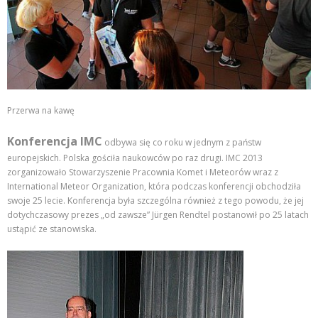
Przerwa na kawę
Konferencja IMC
odbywa się co roku w jednym z państw
europejskich. Polska gościła naukowców po raz drugi. IMC 2013
zorganizowało Stowarzyszenie Pracownia Komet i Meteorów wraz z
International Meteor Organization, która podczas konferencji obchodziła
swoje 25 lecie. Konferencja była szczególna również z tego powodu, że jej
dotychczasowy prezes „od zawsze” Jürgen Rendtel postanowił po 25 latach
ustąpić ze stanowiska.