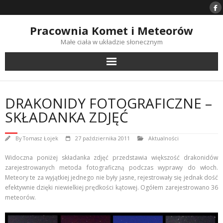
Skip
to
content
Pracownia Komet i Meteorów
Małe ciała w układzie słonecznym
DRAKONIDY FOTOGRAFICZNE –
SKŁADANKA ZDJĘĆ
By
Tomasz Łojek
27 października 2011
Aktualności
Widoczna poniżej składanka zdjęć przedstawia większość drakonidów
zarejestrowanych metoda fotograficzną podczas wyprawy do włoch.
Meteory te za wyjątkiej jednego nie były jasne, rejestrowały się jednak dość
efektywnie dzięki niewielkiej prędkości kątowej. Ogółem zarejestrowano 36
meteorów.