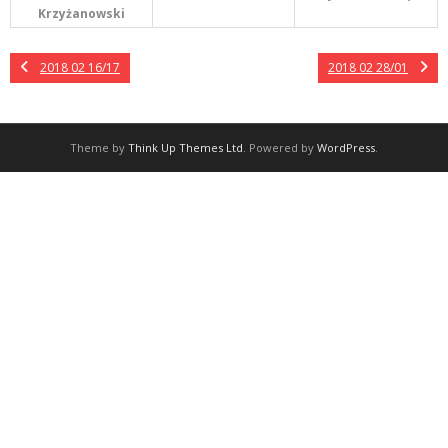
Krzyżanowski
2018 02 16/17
2018 02 28/01
Theme by
Think Up Themes Ltd
. Powered by
WordPress
.