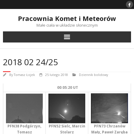
Skip
to
content
Pracownia Komet i Meteorów
Małe ciała w układzie słonecznym
2018 02 24/25
By
Tomasz Łojek
25 lutego 2018
Dziennik bolidowy
00:05:20 UT
PFN73 Chrzanów
PFN38 Podgórzyn,
PFN52 Sielc, Marcin
Mały, Paweł Zaręba
Tomasz
Stolarz