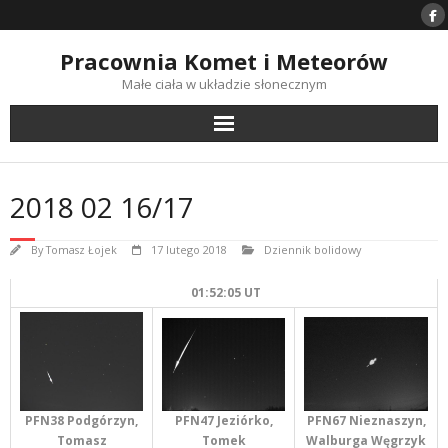
Skip
to
content
Pracownia Komet i Meteorów
Małe ciała w układzie słonecznym
2018 02 16/17
By
Tomasz Łojek
17 lutego 2018
Dziennik bolidowy
01:52:05 UT
PFN67 Nieznaszyn,
PFN47 Jeziórko,
PFN38 Podgórzyn,
Walburga Węgrzyk
Tomek
Tomasz