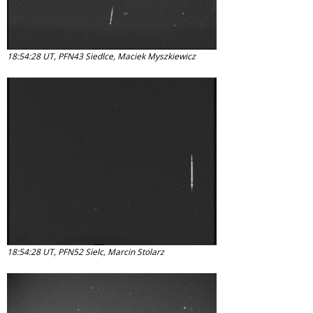
18:54:28 UT, PFN43 Siedlce, Maciek Myszkiewicz
18:54:28 UT, PFN52 Sielc, Marcin Stolarz