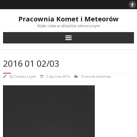
Skip
to
content
Pracownia Komet i Meteorów
Małe ciała w układzie słonecznym
2016 01 02/03
By
Tomasz Łojek
3 stycznia 2016
Dziennik bolidowy