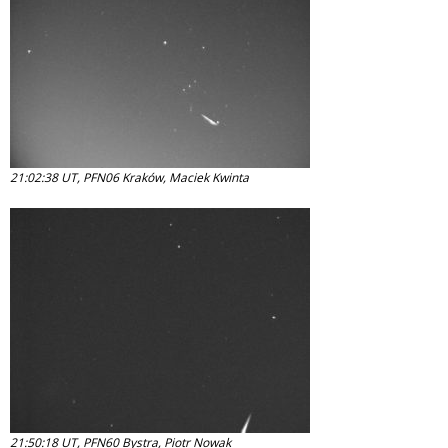
21:02:38 UT, PFN06 Kraków, Maciek Kwinta
21:50:18 UT, PFN60 Bystra, Piotr Nowak