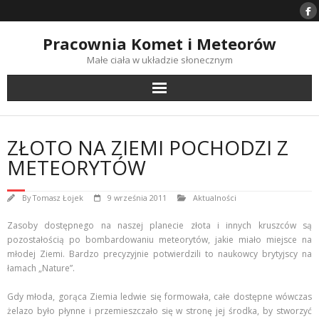
Skip
to
content
Pracownia Komet i Meteorów
Małe ciała w układzie słonecznym
ZŁOTO NA ZIEMI POCHODZI Z
METEORYTÓW
By
Tomasz Łojek
9 września 2011
Aktualności
Zasoby dostępnego na naszej planecie złota i innych kruszców są
pozostałością po bombardowaniu meteorytów, jakie miało miejsce na
młodej Ziemi. Bardzo precyzyjnie potwierdzili to naukowcy brytyjscy na
łamach „Nature”.
Gdy młoda, gorąca Ziemia ledwie się formowała, całe dostępne wówczas
żelazo było płynne i przemieszczało się w stronę jej środka, by stworzyć