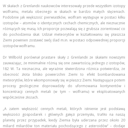
W skałach z Grenlandii naukowców interesowały przede wszystkim izotopy
wolframu, metalu obecnego w skałach w bardzo małych stężeniach.
Podobnie jak większość pierwiastków, wolfram występuje w postaci kilku
izotopów – atomów o identycznych cechach chemicznych, ale nieznacznie
różniących się masą. Ich proporcje pozwalają się z grubsza zorientować co
do pochodzenia skał. Udział meteorytów w kształtowaniu się płaszcza
Ziemi powinien zostawić swój ślad m.in. w postaci odpowiedniej proporcji
izotopów wolframu.
Dr Willbold porównał prastare skały z Grenlandii ze skałami nowszymi
zauważając, że minimalnie różnią się one zawartością jednego z izotopów,
182 W. Ta nieznaczna, ale wyraźnie stwierdzona różnica potwierdza, że
obecność złota blisko powierzchni Ziemi to efekt bombardowania
meteorytów, które wkomponowały się w płaszcz Ziemi. Następujące potem
procesy geologiczne doprowadziły do uformowania kontynentów i
koncentracji cennych metali (w tym – wolframu) w eksploatowanych
współcześnie złożach.
„A zatem większość cennych metali, których istnienie jest podstawą
większości gospodarek i głównych gałęzi przemysłu, trafiło na naszą
planetę przez przypadek, kiedy Ziemia była uderzana przez około 20
miliard miliardów ton materiału pochodzącego z asteroidów” – dodaje