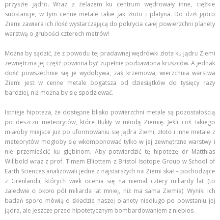
przyszłe jądro. Wraz z żelazem ku centrum wędrowały inne, ciężkie
substancje, w tym cenne metale takie jak złoto i platyna. Do dziś jądro
Ziemi zawiera ich ilość wystarczającą do pokrycia całej powierzchni planety
warstwą o grubości czterech metrów!
Można by sądzić, że z powodu tej pradawnej wędrówki złota ku jądru Ziemi
zewnętrzna jej część powinna być zupełnie pozbawiona kruszców. A jednak
dość powszechnie się je wydobywa, zaś krzemowa, wierzchnia warstwa
Ziemi jest w cenne metale bogatsza od dziesiątków do tysięcy razy
bardziej, niż można by się spodziewać.
Istnieje hipoteza, że dostępne blisko powierzchni metale są pozostałością
po deszczu meteorytów, które tłukły w młodą Ziemię. Jeśli coś takiego
miałoby miejsce już po uformowaniu się jądra Ziemi, złoto i inne metale z
meteorytów mogłoby się wkomponować tylko w jej zewnętrzne warstwy i
nie przemieścić ku głębinom. Aby potwierdzić tę hipotezę dr Matthias
Willbold wraz z prof. Timem Elliottem z Bristol Isotope Group w School of
Earth Sciences analizowali jedne z najstarszych na Ziemi skał – pochodzące
z Grenlandii, których wiek ocenia się na niemal cztery miliardy lat (to
zaledwie o około pół miliarda lat mniej, niż ma sama Ziemia). Wyniki ich
badań sporo mówią o składzie naszej planety niedługo po powstaniu jej
jądra, ale jeszcze przed hipotetycznym bombardowaniem z niebios.