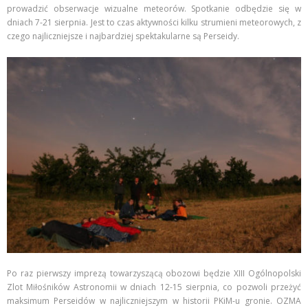
prowadzić obserwacje wizualne meteorów. Spotkanie odbędzie się w
dniach 7-21 sierpnia. Jest to czas aktywności kilku strumieni meteorowych, z
czego najliczniejsze i najbardziej spektakularne są Perseidy.
Po raz pierwszy imprezą towarzyszącą obozowi będzie XIII Ogólnopolski
Zlot Miłośników Astronomii w dniach 12-15 sierpnia, co pozwoli przeżyć
maksimum Perseidów w najliczniejszym w historii PKiM-u gronie. OZMA