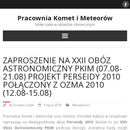
Skip
to
content
Pracownia Komet i Meteorów
Małe ciała w układzie słonecznym
ZAPROSZENIE NA XXII OBÓZ
ASTRONOMICZNY PKIM (07.08-
21.08) PROJEKT PERSEIDY 2010
POŁĄCZONY Z OZMA 2010
(12.08-15.08)
By
Tomasz Łojek
6 lipca 2010
Aktualności
Pracownia Komet i Meteorów oraz Gminny Ośrodek Kultury w Urzędowie
zapraszają na dwutygodniową akcję
Perseidy 2010
. Będzie to już
XXII
Obóz Astronomiczny PKiM
podczas którego uczestnicy będą mogli