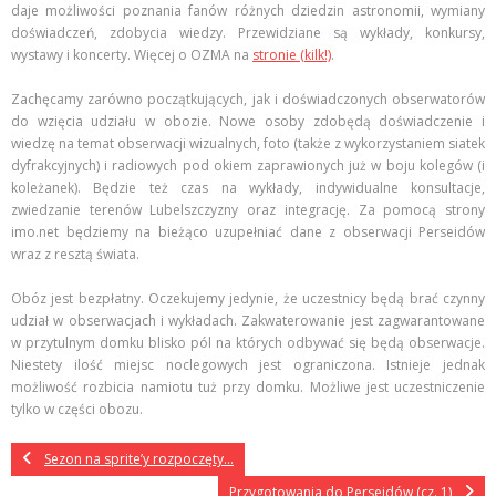
daje możliwości poznania fanów różnych dziedzin astronomii, wymiany
doświadczeń, zdobycia wiedzy. Przewidziane są wykłady, konkursy,
wystawy i koncerty. Więcej o OZMA na
stronie (kilk!)
.
Zachęcamy zarówno początkujących, jak i doświadczonych obserwatorów
do wzięcia udziału w obozie. Nowe osoby zdobędą doświadczenie i
wiedzę na temat obserwacji wizualnych, foto (także z wykorzystaniem siatek
dyfrakcyjnych) i radiowych pod okiem zaprawionych już w boju kolegów (i
koleżanek). Będzie też czas na wykłady, indywidualne konsultacje,
zwiedzanie terenów Lubelszczyzny oraz integrację. Za pomocą strony
imo.net będziemy na bieżąco uzupełniać dane z obserwacji Perseidów
wraz z resztą świata.
Obóz jest bezpłatny. Oczekujemy jedynie, że uczestnicy będą brać czynny
udział w obserwacjach i wykładach. Zakwaterowanie jest zagwarantowane
w przytulnym domku blisko pól na których odbywać się będą obserwacje.
Niestety ilość miejsc noclegowych jest ograniczona. Istnieje jednak
możliwość rozbicia namiotu tuż przy domku. Możliwe jest uczestniczenie
tylko w części obozu.
Sezon na sprite’y rozpoczęty…
Przygotowania do Perseidów (cz. 1)