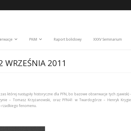
erwacje
PKiM
Raport bolidowy
XXXV Seminarium
12 WRZEŚNIA 2011
czas której nastąpiły historyczne dla PFN, bo bazowe obserwacje tych zjawisk)
zynie – Tomasz Krzyżanowski, oraz PFN41 w Twardogórze – Henryk Krygiel.
 rzadkiego fenomenu.