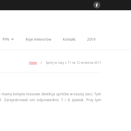
PFN
Roje meteorów
Kontakt
2019
Home
/
Sprity w nocy z 11 na 12 września 2011
 – mamy kolejne masowe detekcje spritów w naszej sieci. Tym
 Zarejestrowali oni odpowiednio 7 i 6 zjawisk. Przy tym