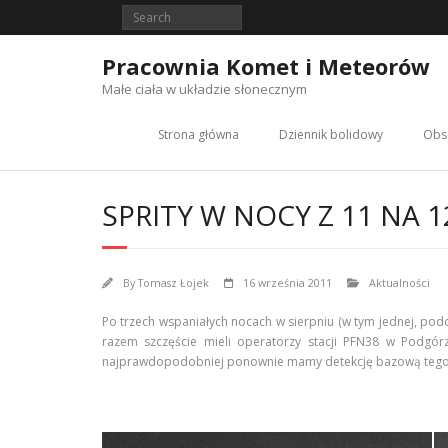
Skip
to
content
Pracownia Komet i Meteorów
Małe ciała w układzie słonecznym
Strona główna
Dziennik bolidowy
Obs
SPRITY W NOCY Z 11 NA 
By
Tomasz Łojek
16 września 2011
Aktualności
Po trzech wspaniałych nocach w sierpniu (w tym jednej, pod
razem szczęście mieli operatorzy stacji PFN38 w Podgór
najprawdopodobniej ponownie mamy detekcję bazową tego