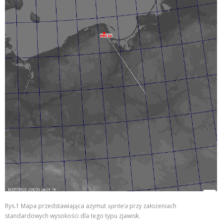
Rys.1 Mapa przedstawiająca azymut
sprite’a
przy założeniach
standardowych wysokości dla tego typu zjawisk.