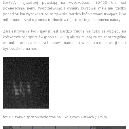
Sprites’y najczęściej powstają na wysokościach 80-150 km nad
powierzchnią ziemi. Wystrzeliwując z chmury burzowej mają nie rzadko
ponad 50 km wysokości. Są to zjawiska bardzo krótkotrwałe trwające kilka
milisekund – stąd ogromna trudność w rejestracji tego fenomenu natury.
Zarejestrowanie tych zjawisk jest bardzo trudne nie tylko ze względu na
krótkotrwałość sprite’ów (poniżej 1/50 s) ale też muszą zaistnieć szczególne
warunki – odległa chmura burzowa, natomiast w miejscu obserwacji musi
być bezchmurna noc.
fot.1 Zjawisko sprit’ów widoczne na 3 kolejnych klatkach (1/25 s)