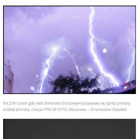
fot.2 W czasie gdy nad chmurami burzowymi pojawiały się sprity poniżej
szalały pioruny.
(stacja PFN 28 FOTO, Warszawa – Przemysław Żołądek)