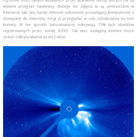
ogromne ilości danych wysyłanych przez aparaturę sondy, których nie są
wstanie przejrzeć naukowcy, dlatego też zdjęcia te są umieszczane w
Internecie tak, aby każdy miłośnik astronomii posiadający komputerem z
dostępem do Internetu, mógł je przeglądać w celu odnalezienia na nich
komety. W ten sposób astroamatorzy odkrywają 75% tych obiektów
rejestrowanych przez sondę SOHO. Tak wiec następną kometa może
zostać odkryta właśnie przez Ciebie.