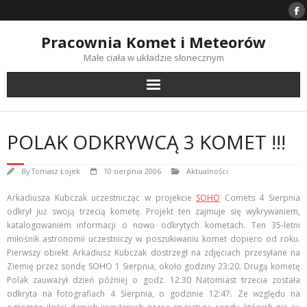
Skip
to
content
Pracownia Komet i Meteorów
Małe ciała w układzie słonecznym
POLAK ODKRYWCĄ 3 KOMET !!!
By
Tomasz Łojek
10 sierpnia 2006
Aktualności
Arkadiusza Kubczak uczestnicząc w projekcie
SOHO
Comets 4 Sierpnia
odkrył już swoją trzecią kometę. Projekt ten zajmuje się wykrywaniem,
katalogowaniem informacji o nowo odkrytych kometach. Ten 35-letni
miłośnik astronomii uczestniczy w poszukiwaniu komet dopiero od roku.
Pierwszy obiekt Arkadiusz Kubczak dostrzegł na zdjęciach przesyłane na
Ziemię przez sondę SOHO 1 Sierpnia, około godziny 23:20. Drugą kometę
Polak zauważył dzień później o godz. 12:30 Natomiast trzecia została
odkryta na fotografiach 4 Sierpnia, o godzinie 12:47. Ze względu na