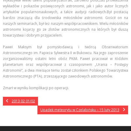
Wykazywał wielki talent popularyzatorski, zarówno podczas prowadzenia
wykładów i pokazów poświęconych astronomii, jak i jako autor licznych
artykułów popularnonaukowych, a także audycji radiowych.Był postacią
bardzo znaczącą dla środowiska miłośników astronomii. Gościł on na
naszych seminariach, był też naszym współpracownikiem. Wielu miłośników
astronomii kojarzy go ze zlotów astronomicznych na których był duszą
towarzystwa i dobrym przyjacielem.
Paweł Maksym był pomysłodawcą i twórcą Obserwatorium
Astronomicznego im. Papieża Sylwestra II w Bukowcu. Na jego zaproszenie
zorganizowaliśmy ostatni letni obóz PKiM. Paweł pracował w łódzkim
planetarium oraz współpracował z czasopismem „Urania – Postępy
Astronomii”, a dwa miesiące temu został członkiem Polskiego Towarzystwa
Astronomicznego (PTA), zrzeszającego zawodowych astronomów.
Zmarł w wyniku komplikacji po operacji.
2013 02 01/02
Upadek meteorytu w Czelabińsku – 15 luty 2013