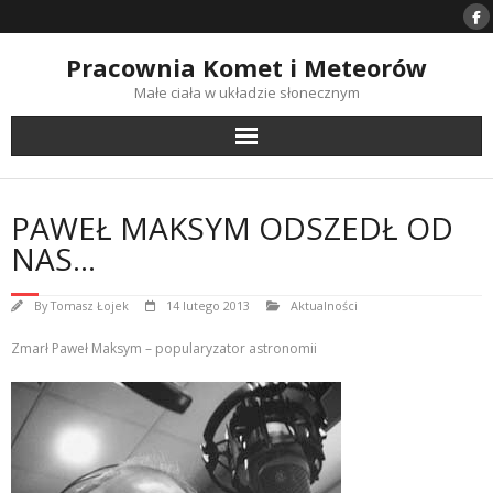
Skip
to
content
Pracownia Komet i Meteorów
Małe ciała w układzie słonecznym
PAWEŁ MAKSYM ODSZEDŁ OD
NAS…
By
Tomasz Łojek
14 lutego 2013
Aktualności
Zmarł Paweł Maksym – popularyzator astronomii