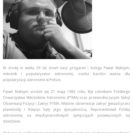
W środę w wieku 29 lat zmarł nasz przyjaciel i kolega Paweł Maksym,
miłośnik i popularyzator astronomii, osoba bardzo ważna dla
popularyzacji astronomii w Polsce.
Paweł Maksym urodził się 27 maja 1983 roku. Był członkiem Polskiego
Towarzystwa Miłośników Astronomii (PTMA) oraz przewodniczącym Sekcji
Obserwacji Pozycji i Zakryć PTMA. Właśnie obserwacje zakryć gwiazd przez
planetoidy i Księżyc były jego specjalnością. Reprezentował Polską
astronomię na międzynarodowych sympozjach poświęconych tej
dziedzinie.