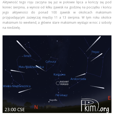
Aktywność tego roju zaczyna się już w połowie lipca a kończy się pod
koniec sierpnia, a wynosi od kilku zjawisk na godzinę na początku i końcu
jego aktywności do ponad 100 zjawisk w okolicach maksimum
przypadającym zazwyczaj między 11 a 13 sierpnia. W tym roku okolice
maksimum to weekend, a główne stare maksimum wystąpi w noc z soboty
na niedzielę.