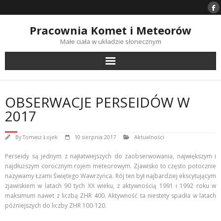
Skip
to
content
Pracownia Komet i Meteorów
Małe ciała w układzie słonecznym
OBSERWACJE PERSEIDÓW W
2017
By
Tomasz Łojek
10 sierpnia 2017
Aktualności
Perseidy są jednym z najłatwiejszych do zaobserwowania, największym i
najdłuższym corocznym rojem meteorowym. Zjawisko to często potocznie
nazywamy Łzami Świętego Wawrzyńca. Rój ten był najbardziej ekscytującym
zjawiskiem w latach 90 tych XX wieku, z aktywnością 1991 i 1992 roku w
maksimum nawet z liczbą ZHR 400. Aktywność ta niestety spadła w latach
późniejszych do liczby ZHR 100-120.