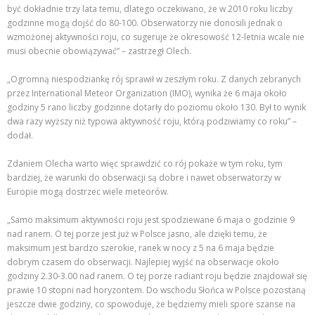
być dokładnie trzy lata temu, dlatego oczekiwano, że w 2010 roku liczby
godzinne mogą dojść do 80-100. Obserwatorzy nie donosili jednak o
wzmożonej aktywności roju, co sugeruje że okresowość 12-letnia wcale nie
musi obecnie obowiązywać” – zastrzegł Olech.
„Ogromną niespodziankę rój sprawił w zeszłym roku. Z danych zebranych
przez International Meteor Organization (IMO), wynika że 6 maja około
godziny 5 rano liczby godzinne dotarły do poziomu około 130. Był to wynik
dwa razy wyższy niż typowa aktywność roju, którą podziwiamy co roku” –
dodał.
Zdaniem Olecha warto więc sprawdzić co rój pokaże w tym roku, tym
bardziej, że warunki do obserwacji są dobre i nawet obserwatorzy w
Europie mogą dostrzec wiele meteorów.
„Samo maksimum aktywności roju jest spodziewane 6 maja o godzinie 9
nad ranem. O tej porze jest już w Polsce jasno, ale dzięki temu, że
maksimum jest bardzo szerokie, ranek w nocy z 5 na 6 maja będzie
dobrym czasem do obserwacji. Najlepiej wyjść na obserwacje około
godziny 2.30-3.00 nad ranem. O tej porze radiant roju będzie znajdował się
prawie 10 stopni nad horyzontem. Do wschodu Słońca w Polsce pozostaną
jeszcze dwie godziny, co spowoduje, że będziemy mieli spore szanse na