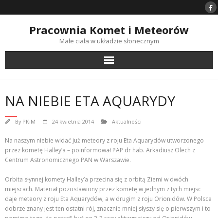
Skip
to
content
Pracownia Komet i Meteorów
Małe ciała w układzie słonecznym
NA NIEBIE ETA AQUARYDY
By
PKiM
24 kwietnia 2014
Aktualności
Na naszym niebie widać już meteory z roju Eta Aquarydów utworzonego
przez kometę Halley’a – poinformował PAP dr hab. Arkadiusz Olech z
Centrum Astronomicznego PAN w Warszawie.
Orbita słynnej komety Halley’a przecina się z orbitą Ziemi w dwóch
miejscach. Materiał pozostawiony przez kometę w jednym z tych miejsc
daje meteory z roju Eta Aquarydów, a w drugim z roju Orionidów. W Polsce
dobrze znany jest ten ostatni rój, znacznie mniej słyszy się o pierwszym i to