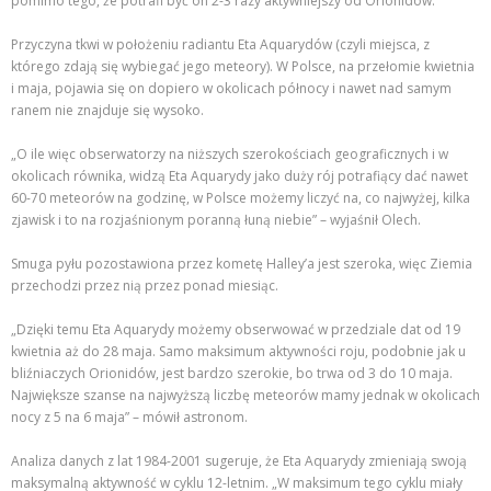
pomimo tego, że potrafi być on 2-3 razy aktywniejszy od Orionidów.
Przyczyna tkwi w położeniu radiantu Eta Aquarydów (czyli miejsca, z
którego zdają się wybiegać jego meteory). W Polsce, na przełomie kwietnia
i maja, pojawia się on dopiero w okolicach północy i nawet nad samym
ranem nie znajduje się wysoko.
„O ile więc obserwatorzy na niższych szerokościach geograficznych i w
okolicach równika, widzą Eta Aquarydy jako duży rój potrafiący dać nawet
60-70 meteorów na godzinę, w Polsce możemy liczyć na, co najwyżej, kilka
zjawisk i to na rozjaśnionym poranną łuną niebie” – wyjaśnił Olech.
Smuga pyłu pozostawiona przez kometę Halley’a jest szeroka, więc Ziemia
przechodzi przez nią przez ponad miesiąc.
„Dzięki temu Eta Aquarydy możemy obserwować w przedziale dat od 19
kwietnia aż do 28 maja. Samo maksimum aktywności roju, podobnie jak u
bliźniaczych Orionidów, jest bardzo szerokie, bo trwa od 3 do 10 maja.
Największe szanse na najwyższą liczbę meteorów mamy jednak w okolicach
nocy z 5 na 6 maja” – mówił astronom.
Analiza danych z lat 1984-2001 sugeruje, że Eta Aquarydy zmieniają swoją
maksymalną aktywność w cyklu 12-letnim. „W maksimum tego cyklu miały