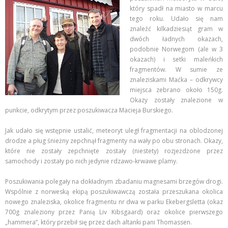
który spadł na miasto w marcu
tego roku. Udało się nam
znaleźć kilkadziesiąt gram w
dwóch ładnych okazach,
podobnie Norwegom (ale w 3
okazach) i setki maleńkich
fragmentów. W sumie ze
znaleziskami Maćka – odkrywcy
miejsca zebrano około 150g.
Okazy zostały znalezione w
punkcie, odkrytym przez poszukiwacza Macieja Burskiego.
Jak udało się wstępnie ustalić, meteoryt uległ fragmentacji na oblodzonej
drodze a pług śnieżny zepchnął fragmenty na wały po obu stronach. Okazy,
które nie zostały zepchnięte zostały (niestety) rozjeżdżone przez
samochody i zostały po nich jedynie rdzawo-krwawe plamy.
Poszukiwania polegały na dokładnym zbadaniu magnesami brzegów drogi.
Wspólnie z norweską ekipą poszukiwawczą została przeszukana okolica
nowego znaleziska, okolice fragmentu nr dwa w parku Ekebergsletta (okaz
700g znaleziony przez Panią Liv Kibsgaard) oraz okolice pierwszego
„hammera”, który przebił się przez dach altanki pani Thomassen.