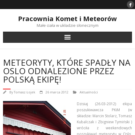
Skip
to
content
Pracownia Komet i Meteorów
Małe ciała w układzie słonecznym
METEORYTY, KTÓRE SPADŁY NA
OSLO ODNALEZIONE PRZEZ
POLSKĄ EKIPĘ!
By
Tomasz Łojek
26 marca 2012
Aktualności
Dzisiaj (26.03-2012) ekipa
poszukiwawcza PKiM (w
składzie: Marcin Stolarz, Tomasz
Kubalczak i Zbigniew Tymiński )
wróciła z weekendowych
poszukiwań meteorytu w Oslo,