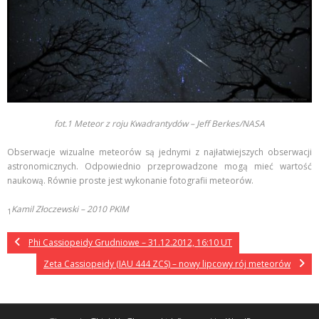
fot.1 Meteor z roju Kwadrantydów – Jeff Berkes/NASA
Obserwacje wizualne meteorów są jednymi z najłatwiejszych obserwacji
astronomicznych. Odpowiednio przeprowadzone mogą mieć wartość
naukową. Równie proste jest wykonanie fotografii meteorów.
Kamil Złoczewski – 2010 PKIM
1
Phi Cassiopeidy Grudniowe – 31.12.2012, 16:10 UT
Zeta Cassiopeidy (IAU 444 ZCS) – nowy lipcowy rój meteorów