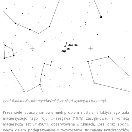
rys.1 Radiant Kwadrantydów (miejsce skąd wybiegają meteory)
Przez wiele lat astronomowie mieli problem z ustalenie faktycznego ciała
macierzystego tego roju. „Hasegawa (1979) zasugerował, iż kometą
macierzystą jest C/1490Y1, obserwowana w Chinach, Korei oraz Japonii.
Innym ciałem podejrzewanym o wytworzenie strumienia Kwadrantydów