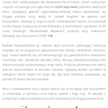
czasie dość niekorzystnym dla obserwatorów w Polsce. Zatem należy być
czujnym od samego początku wieczora
(3/4 stycznia)
, jednakże większych
ilości „spadający gwiazd” najprawdopodobniej należy spodziewać się
drugiej połowie nocy, kiedy to radiant znajdzie się wysoko nad
horyzontem. Niestety w tegorocznych obserwacjach będzie przeszkadzał
trochę Księżyc będący tuż przed III kwadrą, a wschodzący o godzinie 23.00
czasu lokalnego. Standardowa aktywność podczas nocy maksimum
kształtuje się na poziomie (ZHR)-
130
.
Radiant Kwadrantydów (tj. miejsce skąd pozornie „wybiegają” meteory)
znajduje się na pograniczu gwiazdozbiorów: Smoka, Herkulesa i Wolarza.
Jego nazwa wywodzi się od nieistniejącego już gwiazdozbioru Kwadrantu
Ściennego (łac. Quadrans Muralis), który decyzją Międzynarodowej Unii
Astronomicznej został usunięty z map nieba. Podczas obserwacji nie należy
patrzeć bezpośrednio w kierunku radiantu, najlepiej wodzić wzrokiem w
odległości 40-50 stopni od niego tak, aby pole widzenia znajdowało się
ponad 50 stopni nad horyzontem.
Wraz z nastawaniem nocy radiant wznosi się coraz wyżej nad horyzontem
co powoduje iż widzimy coraz więcej zjawisk z tego roju. W związku z
powyższym najkorzystniejszą porą do obserwacji jest druga połowa nocy.