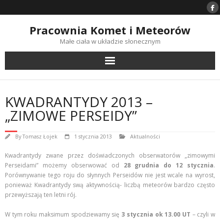
Skip
to
content
Pracownia Komet i Meteorów
Małe ciała w układzie słonecznym
KWADRANTYDY 2013 –
„ZIMOWE PERSEIDY”
By
Tomasz Łojek
1 stycznia 2013
Aktualności
Kwadrantydy zwane przez doświadczonych obserwatorów „zimowymi
Perseidami” możemy obserwować od
28 grudnia do 12 stycznia
.
Porównywanie tego roju do słynnych Perseidów nie jest wcale na wyrost,
ponieważ Kwadrantydy swą aktywnością- liczbą meteorów bardzo często
przewyższają ten letni rój.
W tym roku maksimum spodziewamy się
3 stycznia ok 13.00 UT
– czyli w