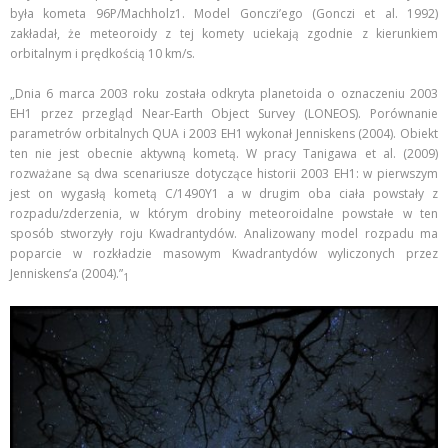
była kometa 96P/Machholz1. Model Gonczi’ego (Gonczi et al. 1992)
zakładał, że meteoroidy z tej komety uciekają zgodnie z kierunkiem
orbitalnym i prędkością 10 km/s.
„Dnia 6 marca 2003 roku została odkryta planetoida o oznaczeniu 2003
EH1 przez przegląd Near-Earth Object Survey (LONEOS). Porównanie
parametrów orbitalnych QUA i 2003 EH1 wykonał Jenniskens (2004). Obiekt
ten nie jest obecnie aktywną kometą. W pracy Tanigawa et al. (2009)
rozważane są dwa scenariusze dotyczące historii 2003 EH1: w pierwszym
jest on wygasłą kometą C/1490Y1 a w drugim oba ciała powstały z
rozpadu/zderzenia, w którym drobiny meteoroidalne powstałe w ten
sposób stworzyły roju Kwadrantydów. Analizowany model rozpadu ma
poparcie w rozkładzie masowym Kwadrantydów wyliczonych przez
Jenniskens’a (2004).”
1