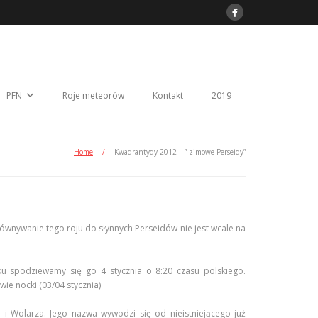
PFN
Roje meteorów
Kontakt
2019
Home
/
Kwadrantydy 2012 – ” zimowe Perseidy”
ywanie tego roju do słynnych Perseidów nie jest wcale na
 spodziewamy się go 4 stycznia o 8:20 czasu polskiego.
wie nocki (03/04 stycznia)
 i Wolarza. Jego nazwa wywodzi się od nieistniejącego już