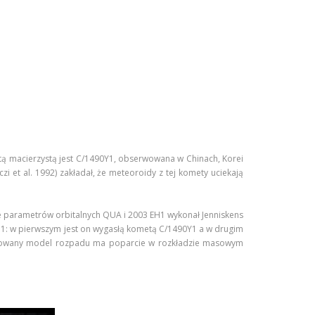
etą macierzystą jest C/1490Y1, obserwowana w Chinach, Korei
et al. 1992) zakładał, że meteoroidy z tej komety uciekają
e parametrów orbitalnych QUA i 2003 EH1 wykonał Jenniskens
 EH1: w pierwszym jest on wygasłą kometą C/1490Y1 a w drugim
lizowany model rozpadu ma poparcie w rozkładzie masowym