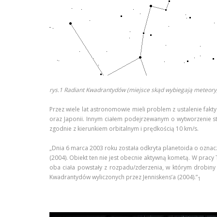
rys.1 Radiant Kwadrantydów (miejsce skąd wybiegają meteory
Przez wiele lat astronomowie mieli problem z ustalenie fak
oraz Japonii. Innym ciałem podejrzewanym o wytworzenie st
zgodnie z kierunkiem orbitalnym i prędkością 10 km/s.
„Dnia 6 marca 2003 roku została odkryta planetoida o ozna
(2004). Obiekt ten nie jest obecnie aktywną kometą. W pracy
oba ciała powstały z rozpadu/zderzenia, w którym drobi
Kwadrantydów wyliczonych przez Jenniskens’a (2004).”
1