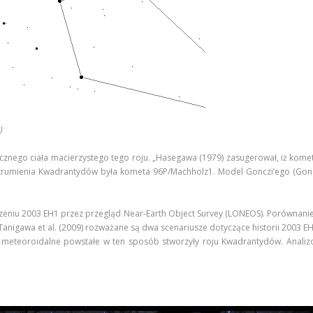
)
tycznego ciała macierzystego tego roju. „Hasegawa (1979) zasugerował, iż kom
rumienia Kwadrantydów była kometa 96P/Machholz1. Model Gonczi’ego (Gonczi 
czeniu 2003 EH1 przez przegląd Near-Earth Object Survey (LONEOS). Porównani
 Tanigawa et al. (2009) rozważane są dwa scenariusze dotyczące historii 2003
ny meteoroidalne powstałe w ten sposób stworzyły roju Kwadrantydów. Ana