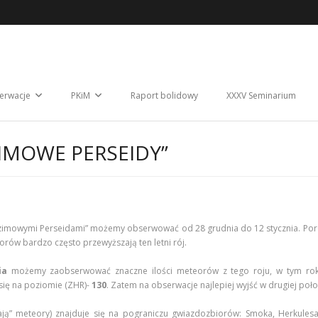
erwacje
PKiM
Raport bolidowy
XXXV Seminarium
ZIMOWE PERSEIDY”
mowymi Perseidami” możemy obserwować od 28 grudnia do 12 stycznia. Porówn
rów bardzo często przewyższają ten letni rój.
ia
możemy zaobserwować znaczne ilości meteorów z tego roju, w tym roku
ię na poziomie (ZHR)-
130
. Zatem na obserwacje najlepiej wyjść w drugiej poło
ją” meteory) znajduje się na pograniczu gwiazdozbiorów: Smoka, Herkulesa