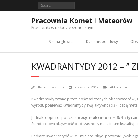
Skip
to
content
Pracownia Komet i Meteorów
Małe ciała w układzie słonecznym
Strona główna
Dziennik bolidowy
Obs
KWADRANTYDY 2012 – ” 
By
Tomasz Łojek
2 stycznia 2012
Aktualności
Kwadrantydy zwane przez doświadczonych obserwatorów „zi
wyrost, ponieważ Kwadrantydy swą aktywnością- liczbą meteo
Jednak dopiero podczas
nocy maksimum – 3/4 styczn
Standardowa aktywność podczas nocy maksimum kształtuje s
Radiant Kwadrantydów (tj. miejsce skąd pozornie „wybiega