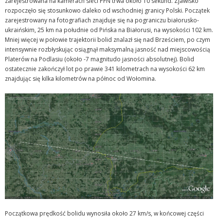
zarejestrowana na kamerach sieci PFN trwa około 10 sekund. Zjawisko
rozpoczęło się stosunkowo daleko od wschodniej granicy Polski. Początek
zarejestrowany na fotografiach znajduje się na pograniczu białorusko-
ukraińskim, 25 km na południe od Pińska na Białorusi, na wysokości 102 km.
Mniej więcej w połowie trajektorii bolid znalazł się nad Brześciem, po czym
intensywnie rozbłyskując osiągnął maksymalną jasność nad miejscowością
Platerów na Podlasiu (około -7 magnitudo jasności absolutnej). Bolid
ostatecznie zakończył lot po prawie 341 kilometrach na wysokości 62 km
znajdując się kilka kilometrów na północ od Wołomina.
Początkowa prędkość bolidu wynosiła około 27 km/s, w końcowej części