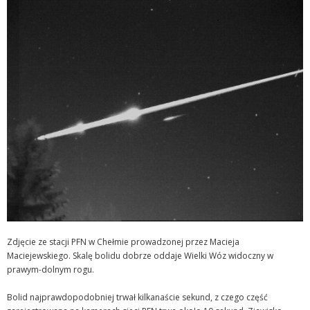
Zdjęcie ze stacji PFN w Chełmie prowadzonej przez Macieja
Maciejewskiego. Skalę bolidu dobrze oddaje Wielki Wóz widoczny w
prawym-dolnym rogu.
Bolid najprawdopodobniej trwał kilkanaście sekund, z czego część