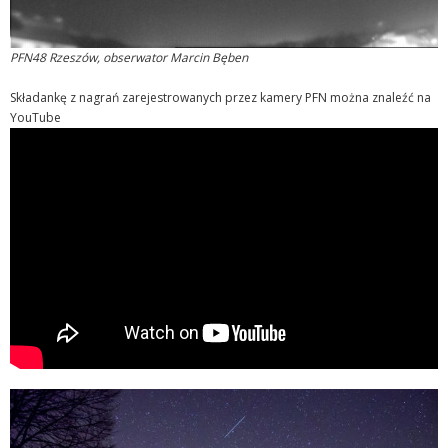
PFN48 Rzeszów, obserwator Marcin Bęben
Składankę z nagrań zarejestrowanych przez kamery PFN można znaleźć na
YouTube