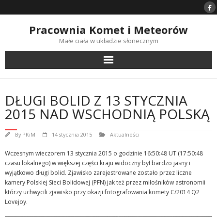
Skip
to
content
Pracownia Komet i Meteorów
Małe ciała w układzie słonecznym
DŁUGI BOLID Z 13 STYCZNIA
2015 NAD WSCHODNIĄ POLSKĄ
By
PKiM
14 stycznia 2015
Aktualności
Wczesnym wieczorem 13 stycznia 2015 o godzinie 16:50:48 UT (17:50:48
czasu lokalnego) w większej części kraju widoczny był bardzo jasny i
wyjątkowo długi bolid. Zjawisko zarejestrowane zostało przez liczne
kamery Polskiej Sieci Bolidowej (PFN) jak też przez miłośników astronomii
którzy uchwycili zjawisko przy okazji fotografowania komety C/2014 Q2
Lovejoy.