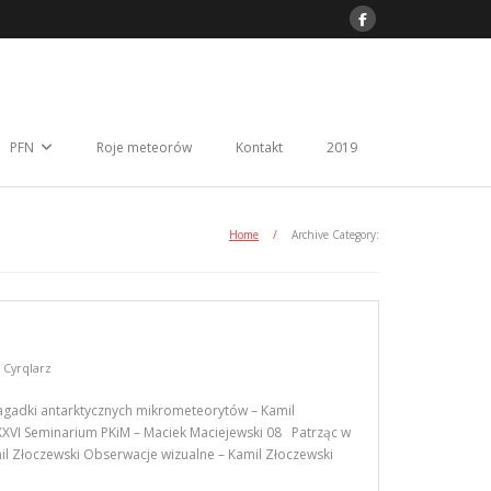
PFN
Roje meteorów
Kontakt
2019
Home
/
Archive Category:
,
Cyrqlarz
agadki antarktycznych mikrometeorytów – Kamil
XXVI Seminarium PKiM – Maciek Maciejewski 08 Patrząc w
l Złoczewski Obserwacje wizualne – Kamil Złoczewski