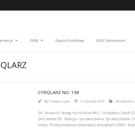
erwacje
PKiM
Raport bolidowy
XXXV Seminarium
RQLARZ
CYRQLARZ NO. 198
By
Tomasz Łojek
5 czerwca 2010
Aktualności
04 Nowości: Nowy rój na liście IMO – Arkadiusz Olech Z
Złoczewski 05 Relacje i sprawozdania: Sprawozdanie z 
niebo: Podsumowanie obserwacji wizualnych 2009 – Kami