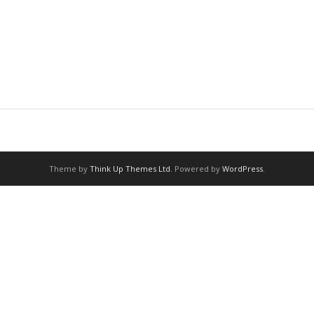
Theme by
Think Up Themes Ltd
. Powered by
WordPress
.