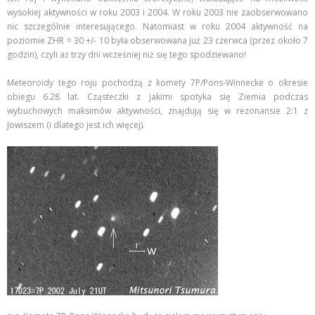
wysokiej aktywności w roku 2003 i 2004. W roku 2003 nie zaobserwowano
nic szczególnie interesującego. Natomiast w roku 2004 aktywność na
poziomie ZHR = 30 +/- 10 była obserwowana już 23 czerwca (przez około 7
godzin), czyli aż trzy dni wcześniej niż się tego spodziewano!
Meteoroidy tego roju pochodzą z komety 7P/Pons-Winnecke o okresie
obiegu 6.28 lat. Cząsteczki z jakimi spotyka się Ziemia podczas
wybuchowych maksimów aktywności, znajdują się w rezonansie 2:1 z
Jowiszem (i dlatego jest ich więcej).