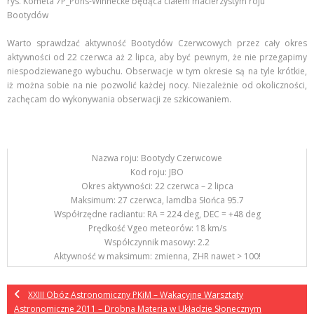
rys. Kometa 7P_Pons-Winnecke będąca ciałem macierzystym roju
Bootydów
Warto sprawdzać aktywność Bootydów Czerwcowych przez cały okres
aktywności od 22 czerwca aż 2 lipca, aby być pewnym, że nie przegapimy
niespodziewanego wybuchu. Obserwacje w tym okresie są na tyle krótkie,
iż można sobie na nie pozwolić każdej nocy. Niezależnie od okoliczności,
zachęcam do wykonywania obserwacji ze szkicowaniem.
Nazwa roju: Bootydy Czerwcowe
Kod roju: JBO
Okres aktywności: 22 czerwca – 2 lipca
Maksimum: 27 czerwca, lamdba Słońca 95.7
Współrzędne radiantu: RA = 224 deg, DEC = +48 deg
Prędkość Vgeo meteorów: 18 km/s
Współczynnik masowy: 2.2
Aktywność w maksimum: zmienna, ZHR nawet > 100!
XXIII Obóz Astronomiczny PKiM – Wakacyjne Warsztaty
Astronomiczne 2011 – Drobna Materia w Układzie Słonecznym