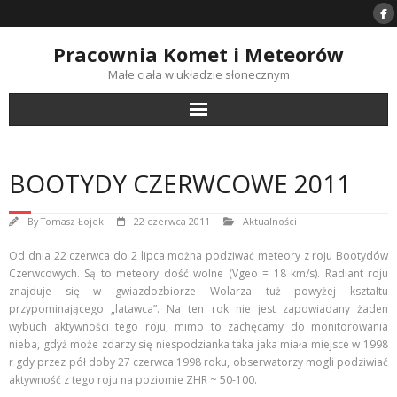
Skip
to
content
Pracownia Komet i Meteorów
Małe ciała w układzie słonecznym
BOOTYDY CZERWCOWE 2011
By
Tomasz Łojek
22 czerwca 2011
Aktualności
Od dnia 22 czerwca do 2 lipca można podziwać meteory z roju Bootydów
Czerwcowych. Są to meteory dość wolne (Vgeo = 18 km/s). Radiant roju
znajduje się w gwiazdozbiorze Wolarza tuż powyżej kształtu
przypominającego „latawca”. Na ten rok nie jest zapowiadany żaden
wybuch aktywności tego roju, mimo to zachęcamy do monitorowania
nieba, gdyż może zdarzy się niespodzianka taka jaka miała miejsce w 1998
r gdy przez pół doby 27 czerwca 1998 roku, obserwatorzy mogli podziwiać
aktywność z tego roju na poziomie ZHR ~ 50-100.