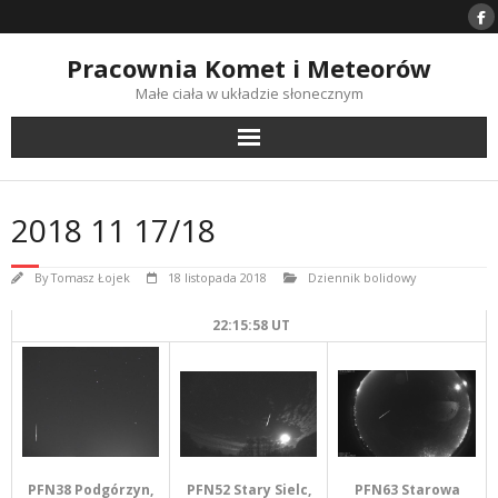
Skip
to
content
Pracownia Komet i Meteorów
Małe ciała w układzie słonecznym
2018 11 17/18
By
Tomasz Łojek
18 listopada 2018
Dziennik bolidowy
22:15:58 UT
PFN63 Starowa
PFN38 Podgórzyn,
PFN52 Stary Sielc,