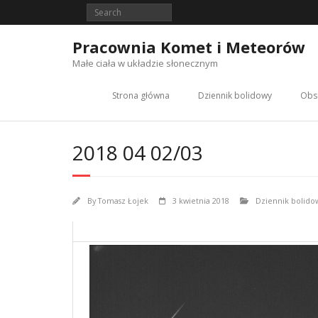
Skip
to
content
Pracownia Komet i Meteorów
Małe ciała w układzie słonecznym
Strona główna
Dziennik bolidowy
Obs
2018 04 02/03
By
Tomasz Łojek
3 kwietnia 2018
Dziennik bolido