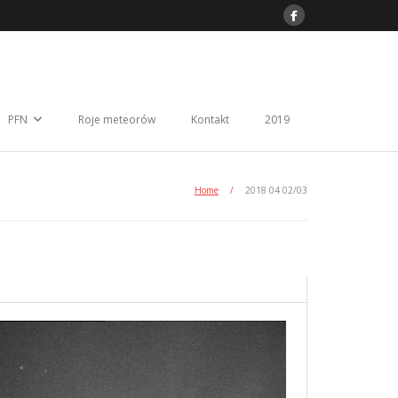
PFN
Roje meteorów
Kontakt
2019
Home
/
2018 04 02/03