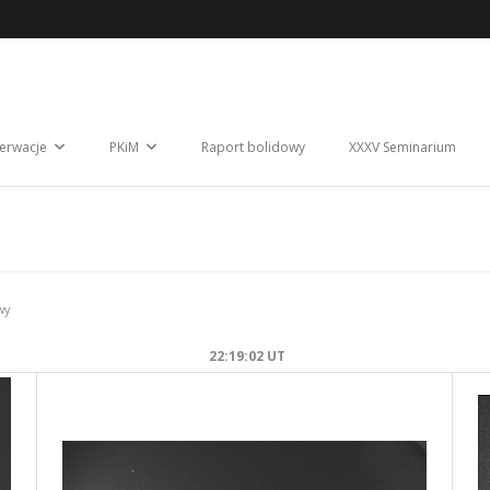
erwacje
PKiM
Raport bolidowy
XXXV Seminarium
wy
22:19:02 UT