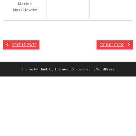
Maciek
Myszkiewicz
2017 12 29/30
2018 01 01/02
Theme by
Think Up Themes Ltd
. Powered by
WordPress
.