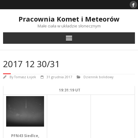
Skip
to
content
Pracownia Komet i Meteorów
Małe ciała w układzie słonecznym
2017 12 30/31
By
Tomasz Łojek
31 grudnia 2017
Dziennik bolidowy
19:31:19 UT
PFN43 Siedlce,