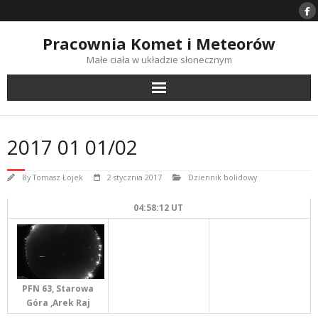
Skip
to
content
Pracownia Komet i Meteorów
Małe ciała w układzie słonecznym
2017 01 01/02
By
Tomasz Łojek
2 stycznia 2017
Dziennik bolidowy
04:58:12 UT
PFN 63, Starowa
Góra ,Arek Raj