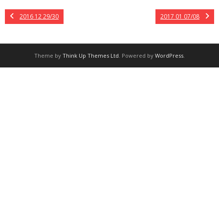
2016 12 29/30
2017 01 07/08
Theme by
Think Up Themes Ltd
. Powered by
WordPress
.