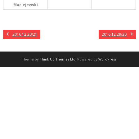
Maciejewski
2016 12 20/21
2016 12 29/30
Theme by
Think Up Themes Ltd
. Powered by
WordPress
.