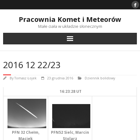
Skip
to
content
Pracownia Komet i Meteorów
Małe ciała w układzie słonecznym
2016 12 22/23
By
Tomasz Łojek
23 grudnia 2016
Dziennik bolidowy
16:23:28 UT
PFN 32 Chełm,
PFN52 Sielc, Marcin
Maciek
Stolarz