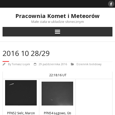
Skip
to
content
Pracownia Komet i Meteorów
Małe ciała w układzie słonecznym
2016 10 28/29
By
Tomasz Łojek
29 października 2016
Dziennik bolidowy
22:18:16 UT
PFN54 Łęgowo, Gti
PFN52 Sielc, Marcin