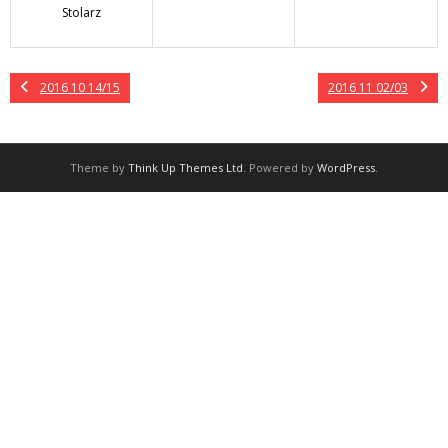
Stolarz
2016 10 14/15
2016 11 02/03
Theme by
Think Up Themes Ltd
. Powered by
WordPress
.