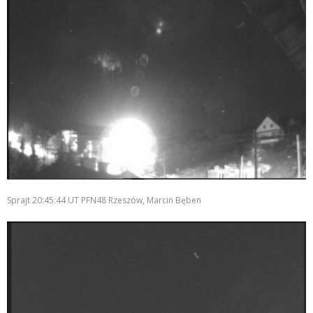
Sprajt 20:45:44 UT PFN48 Rzeszów, Marcin Bęben