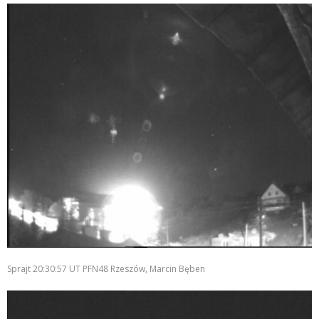
Sprajt 20:30:57 UT PFN48 Rzeszów, Marcin Bęben