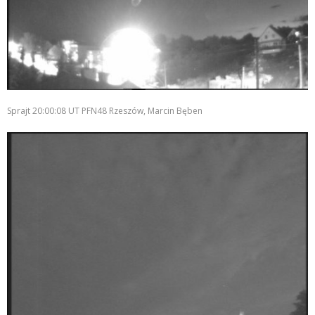
Sprajt 20:00:08 UT PFN48 Rzeszów, Marcin Bęben