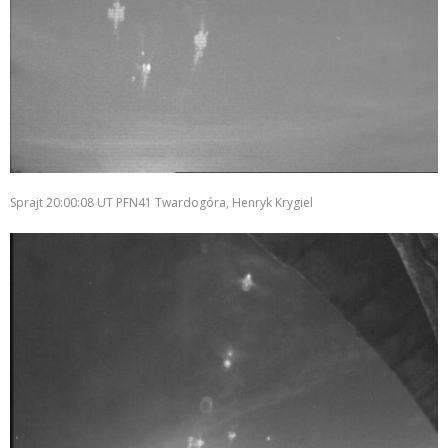
Sprajt 20:00:08 UT PFN41 Twardogóra, Henryk Krygiel