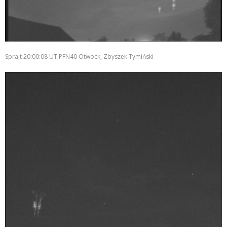
Sprajt 20:00:08 UT PFN40 Otwock, Zbyszek Tymiński