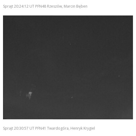
Sprajt 20:24:12 UT PFN48 Rzeszów, Marcin Bęben
Sprajt 20:30:57 UT PFN41 Twardogóra, Henryk Krygiel