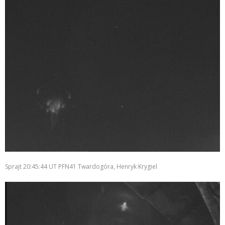
Sprajt 20:45:44 UT PFN41 Twardogóra, Henryk Krygiel