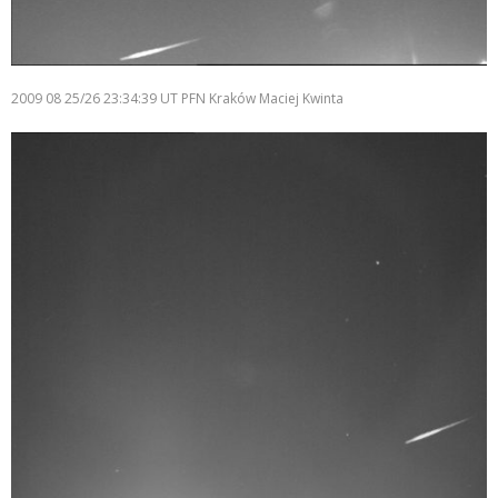
2009 08 25/26 23:34:39 UT PFN Kraków Maciej Kwinta