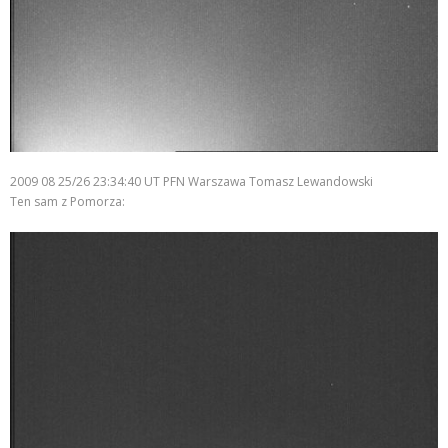
2009 08 25/26 23:34:40 UT PFN Warszawa Tomasz Lewandowski
Ten sam z Pomorza: