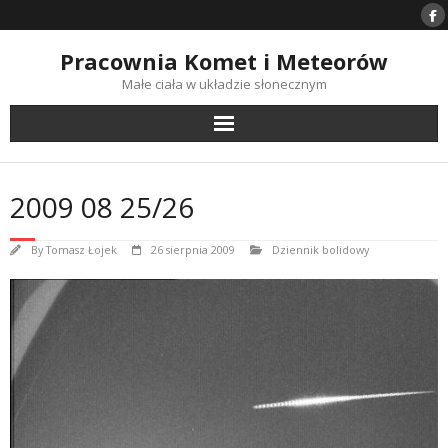
Skip
to
content
Pracownia Komet i Meteorów
Małe ciała w układzie słonecznym
2009 08 25/26
By
Tomasz Łojek
26 sierpnia 2009
Dziennik bolidowy