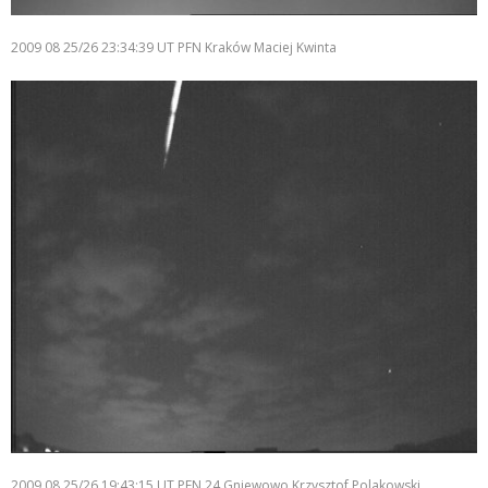
2009 08 25/26 23:34:39 UT PFN Kraków Maciej Kwinta
2009 08 25/26 19:43:15 UT PFN 24 Gniewowo Krzysztof Polakowski