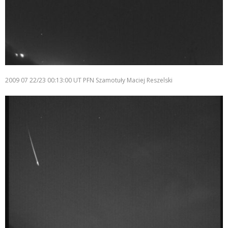
2009 07 22/23 00:13:00 UT PFN Szamotuły Maciej Reszelski