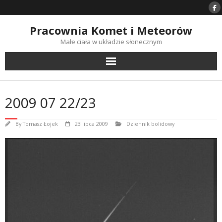
Skip
to
content
Pracownia Komet i Meteorów
Małe ciała w układzie słonecznym
2009 07 22/23
By
Tomasz Łojek
23 lipca 2009
Dziennik bolidowy