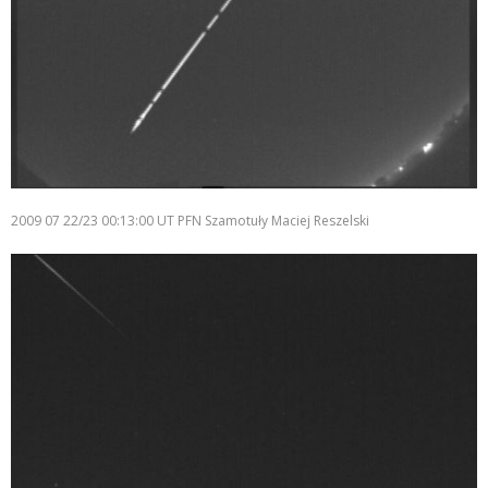
2009 07 22/23 00:13:00 UT PFN Szamotuły Maciej Reszelski