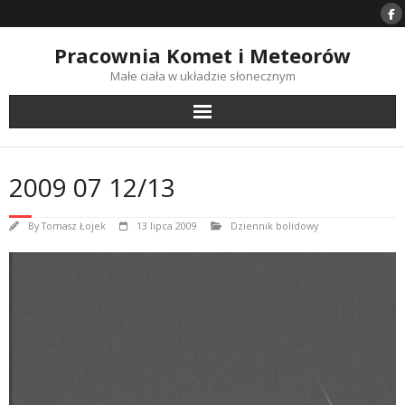
Skip
to
content
Pracownia Komet i Meteorów
Małe ciała w układzie słonecznym
2009 07 12/13
By
Tomasz Łojek
13 lipca 2009
Dziennik bolidowy