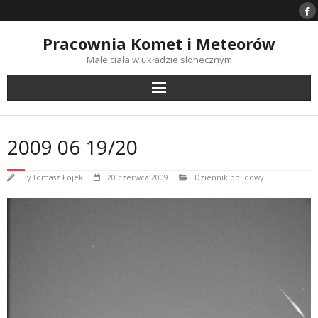
Skip
to
content
Pracownia Komet i Meteorów
Małe ciała w układzie słonecznym
2009 06 19/20
By
Tomasz Łojek
20 czerwca 2009
Dziennik bolidowy