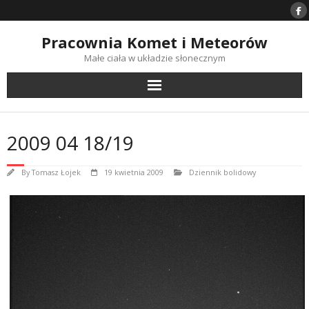
Skip
to
content
Pracownia Komet i Meteorów
Małe ciała w układzie słonecznym
2009 04 18/19
By
Tomasz Łojek
19 kwietnia 2009
Dziennik bolidowy