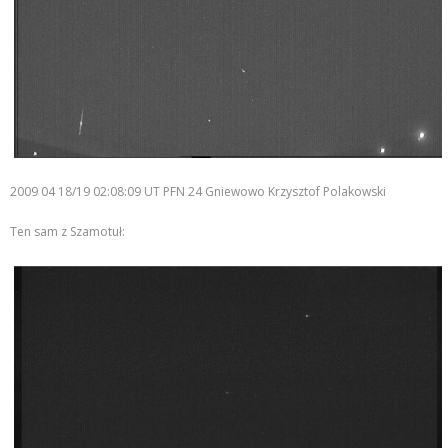
2009 04 18/19 02:08:09 UT PFN 24 Gniewowo Krzysztof Polakowski
Ten sam z Szamotuł: