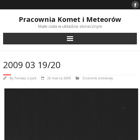
Skip
to
content
Pracownia Komet i Meteorów
Małe ciała w układzie słonecznym
2009 03 19/20
By
Tomasz Łojek
20 marca 2009
Dziennik bolidowy