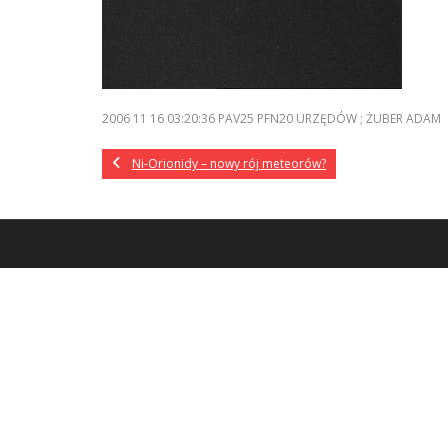
2006 11 16 03:20:36 PAV25 PFN20 URZĘDÓW ; ŻUBER ADAM
Ni-Orionidy – nowy rój meteorów?