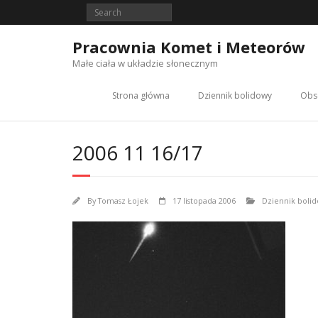
Skip
to
content
Pracownia Komet i Meteorów
Małe ciała w układzie słonecznym
Strona główna
Dziennik bolidowy
Obs
2006 11 16/17
By
Tomasz Łojek
17 listopada 2006
Dziennik boli