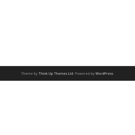
Theme by
Think Up Themes Ltd
. Powered by
WordPress
.