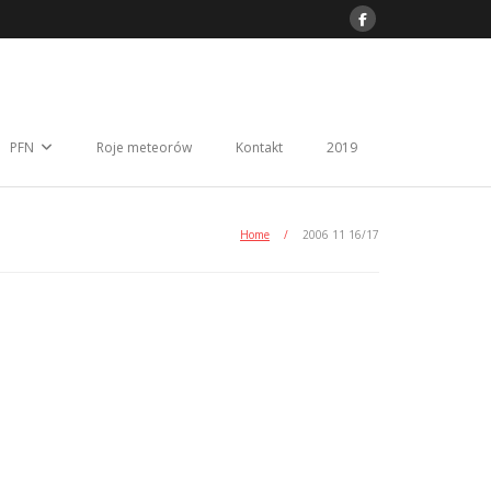
PFN
Roje meteorów
Kontakt
2019
Home
/
2006 11 16/17